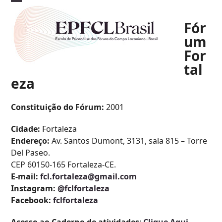
Skip
Open
Close
to
Fór
mobile
mobile
content
um
menu
menu
For
tal
eza
Constituição do Fórum:
2001
Cidade:
Fortaleza
Endereço:
Av. Santos Dumont, 3131, sala 815 – Torre
Del Paseo.
CEP 60150-165 Fortaleza-CE.
E-mail:
fcl.fortaleza@gmail.com
Instagram:
@fclfortaleza
Facebook:
fclfortaleza