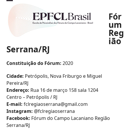
Skip
Open
Close
to
Fór
mobile
mobile
content
um
menu
menu
Reg
ião
Serrana/RJ
Constituição do Fórum:
2020
Cidade:
Petrópolis, Nova Friburgo e Miguel
Pereira/RJ
Endereço:
Rua 16 de março 158 sala 1204
Centro – Petrópolis / RJ
E-mail:
fclregiaoserrana@gmail.com
Instagram:
@fclregiaoserrana
Facebook:
Fórum do Campo Lacaniano Região
Serrana/RJ