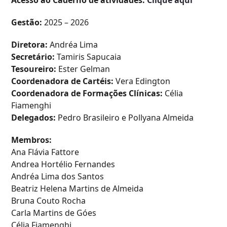
Acesso ao Caderno de atividades:
Clique aqui
Gestão:
2025 – 2026
​Diretora:
Andréa Lima
Secretário:
Tamiris Sapucaia
Tesoureiro:
Ester Gelman
Coordenadora de Cartéis:
Vera Edington
Coordenadora de Formações Clínicas:
Célia
Fiamenghi
Delegados:
Pedro Brasileiro e Pollyana Almeida
Membros:
Ana Flávia Fattore
Andrea Hortélio Fernandes
Andréa Lima dos Santos
Beatriz Helena Martins de Almeida
Bruna Couto Rocha
Carla Martins de Góes
Célia Fiamenghi