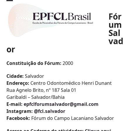
Skip
Open
Close
to
Fór
mobile
mobile
content
um
menu
menu
Sal
vad
or
Constituição do Fórum:
2000
Cidade:
Salvador
Endereço:
Centro Odontomédico Henri Dunant
Rua Agnelo Brito, nº 187 Sala 01
Garibaldi – Salvador/Bahia
E-mail:
epfclforumsalvador@gmail.com
Instagram:
@fcl.salvador
Facebook:
Fórum do Campo Lacaniano Salvador​