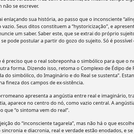
m não se escrever.
vai enlaçando sua história, ao passo que o inconsciente “al
o vazio. Seus ditos constituem a “hystoricização”, e apres
nuncie um saber. Saber este, que se extrai do próprio sujei
se pode postular a partir do gozo do sujeito. Só é possível
 é preciso que o real sobreponha o simbólico para que o n
tra forma. Dizendo isso, retoma o Complexo de Édipo de Fr
 do simbólico, do Imaginário e do Real se sustenta”. Estan
na fineza dos campos de ex-sistência.
borromeano apresenta a angústia entre real e imaginário, t
tia, aparece no centro do nó, como vazio central. A angústi
o que “o sintoma vem do real”.
jeição do “inconsciente tagarela”, mas não há o que escolhe
 sincronia e diacronia, real e verdade estão enodados, e se