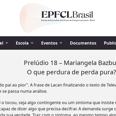
al
Escola
Eventos
Documentos
Publi
Prelúdio 18 – Mariangela Bazb
O que perdura de perda pura
 pai ao pior”. A frase de Lacan finalizando o texto de Tele
 se passa numa análise.
 o tocou, seja algo contingente ou um sintoma que insiste
paz de dizer algo que precisa decifrar. A demanda surge de
da sua verdade. Traz com o sintoma, ao mesmo tempo algo 