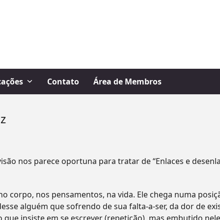
cações
Contato
Área de Membros
uz
?
visão nos parece oportuna para tratar de “Enlaces e desenla
 no corpo, nos pensamentos, na vida. Ele chega numa posiç
sse alguém que sofrendo de sua falta-a-ser, da dor de exist
que insiste em se escrever (repetição), mas embutido nele