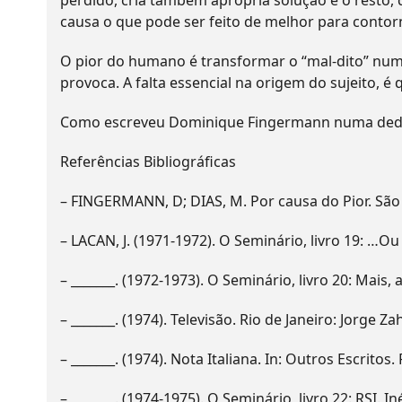
perdido, cria também aprópria solução e o resto, 
causa o que pode ser feito de melhor para contorn
O pior do humano é transformar o “mal-dito” num
provoca. A falta essencial na origem do sujeito, 
Como escreveu Dominique Fingermann numa dedicat
Referências Bibliográficas
– FINGERMANN, D; DIAS, M. Por causa do Pior. São 
– LACAN, J. (1971-1972). O Seminário, livro 19: …Ou 
– _______. (1972-1973). O Seminário, livro 20: Mais, 
– _______. (1974). Televisão. Rio de Janeiro: Jorge Za
– _______. (1974). Nota Italiana. In: Outros Escritos.
– _______. (1974-1975). O Seminário, livro 22: RSI. In