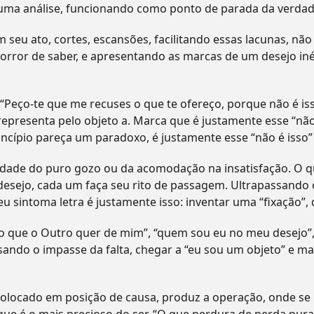
uma análise, funcionando como ponto de parada da verdad
 seu ato, cortes, escansões, facilitando essas lacunas, não
horror de saber, e apresentando as marcas de um desejo in
 “Peço-te que me recuses o que te ofereço, porque não é 
 representa pelo objeto a. Marca que é justamente esse “n
incípio pareça um paradoxo, é justamente esse “não é isso” 
ividade do puro gozo ou da acomodação na insatisfação. O q
desejo, cada um faça seu rito de passagem. Ultrapassando
u sintoma letra é justamente isso: inventar uma “fixação”, q
e “o que o Outro quer de mim”, “quem sou eu no meu desejo”,
assando o impasse da falta, chegar a “eu sou um objeto” e m
olocado em posição de causa, produz a operação, onde se rat