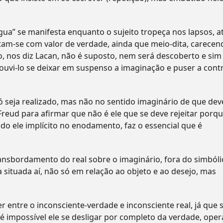
íngua” se manifesta enquanto o sujeito tropeça nos lapsos, a
entam-se com valor de verdade, ainda que meio-dita, carecen
to, nos diz Lacan, não é suposto, nem será descoberto e sim
 ouvi-lo se deixar em suspenso a imaginação e puser a contr
ó seja realizado, mas não no sentido imaginário de que dev
eud para afirmar que não é ele que se deve rejeitar porq
do ele implícito no enodamento, faz o essencial que é
ransbordamento do real sobre o imaginário, fora do simbóli
a situada aí, não só em relação ao objeto e ao desejo, mas
r entre o inconsciente-verdade e inconsciente real, já que 
 é impossível ele se desligar por completo da verdade, oper