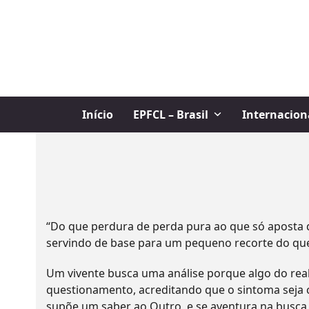
Skip
to
content
Início
EPFCL – Brasil
Internacion
“Do que perdura de perda pura ao que só aposta do
servindo de base para um pequeno recorte do que
Um vivente busca uma análise porque algo do real
questionamento, acreditando que o sintoma seja ca
supõe um saber ao Outro, e se aventura na busca 