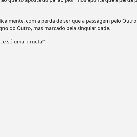
a ao que só aposta do pai ao pior” nos aponta que a perda 
dicalmente, com a perda de ser que a passagem pelo Outro
 signo do Outro, mas marcado pela singularidade.
 é só uma pirueta!”