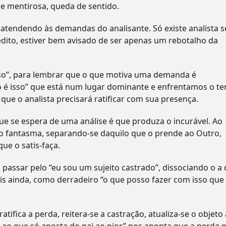
e mentirosa, queda de sentido.
 atendendo às demandas do analisante. Só existe analista s
édito, estiver bem avisado de ser apenas um rebotalho da
isso”, para lembrar que o que motiva uma demanda é
ão é isso” que está num lugar dominante e enfrentamos o t
que o analista precisará ratificar com sua presença.
ue se espera de uma análise é que produza o incurável. Ao
 o fantasma, separando-se daquilo que o prende ao Outro,
ue o satis-faça.
 passar pelo “eu sou um sujeito castrado”, dissociando o a 
ais ainda, como derradeiro “o que posso fazer com isso que
ifica a perda, reitera-se a castração, atualiza-se o objeto 