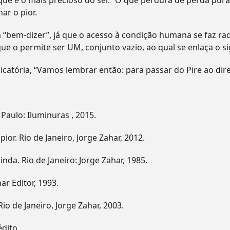
que é o mais precioso do ser. “O que perdura de perda pur
ar o pior.
 “bem-dizer”, já que o acesso à condição humana se faz ra
é que o permite ser UM, conjunto vazio, ao qual se enlaça o
ória, “Vamos lembrar então: para passar do Pire ao dire,
Paulo: Iluminuras , 2015.
pior. Rio de Janeiro, Jorge Zahar, 2012.
ainda. Rio de Janeiro: Jorge Zahar, 1985.
har Editor, 1993.
 Rio de Janeiro, Jorge Zahar, 2003.
édito