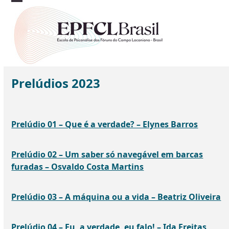
Skip
Open
Close
to
mobile
mobile
content
menu
menu
Prelúdios 2023
Prelúdio 01 – Que é a verdade? – Elynes Barros
Prelúdio 02 – Um saber só navegável em barcas
furadas – Osvaldo Costa Martins
Prelúdio 03 – A máquina ou a vida – Beatriz Oliveira
Prelúdio 04 – Eu, a verdade, eu falo! – Ida Freitas