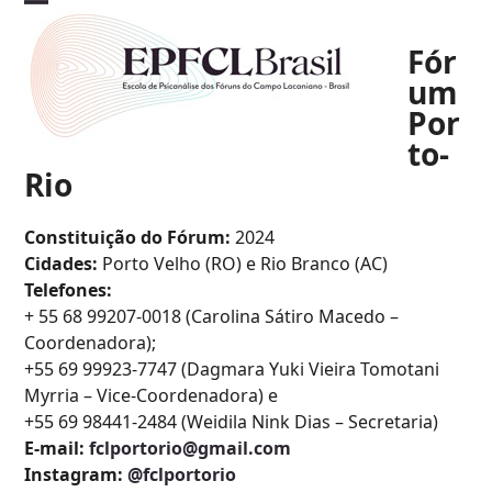
Skip
Open
Close
to
Fór
mobile
mobile
content
um
menu
menu
Por
to-
Rio
Constituição do Fórum:
2024
Cidades:
Porto Velho (RO) e Rio Branco (AC)
Telefones:
+ 55 68 99207-0018 (Carolina Sátiro Macedo –
Coordenadora);
+55 69 99923-7747 (Dagmara Yuki Vieira Tomotani
Myrria – Vice-Coordenadora) e
+55 69 98441-2484 (Weidila Nink Dias – Secretaria)
E-mail:
fclportorio@gmail.com
Instagram:
@fclportorio